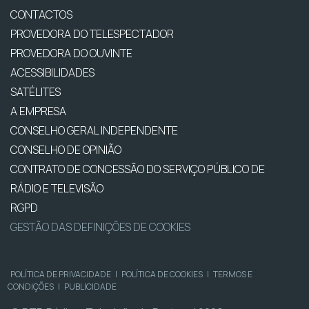
CONTACTOS
PROVEDORA DO TELESPECTADOR
PROVEDORA DO OUVINTE
ACESSIBILIDADES
SATÉLITES
A EMPRESA
CONSELHO GERAL INDEPENDENTE
CONSELHO DE OPINIÃO
CONTRATO DE CONCESSÃO DO SERVIÇO PÚBLICO DE
RÁDIO E TELEVISÃO
RGPD
GESTÃO DAS DEFINIÇÕES DE COOKIES
POLÍTICA DE PRIVACIDADE
|
POLÍTICA DE COOKIES
|
TERMOS E
CONDIÇÕES
|
PUBLICIDADE