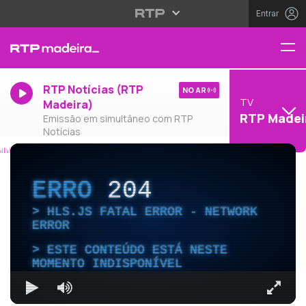
Entrar
RTP Notícias (RTP
NO AR
TV
Madeira)
RTP Madei
Emissão em simultâneo com RTP
Notícias
ERRO
204
HLS.JS FATAL ERROR - NETWORK
ERROR
ESTE CONTEÚDO ESTÁ NESTE
MOMENTO INDISPONÍVEL