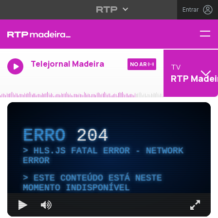
Entrar
Telejornal Madeira
NO AR
TV
RTP Madei
ERRO
204
HLS.JS FATAL ERROR - NETWORK
ERROR
ESTE CONTEÚDO ESTÁ NESTE
MOMENTO INDISPONÍVEL