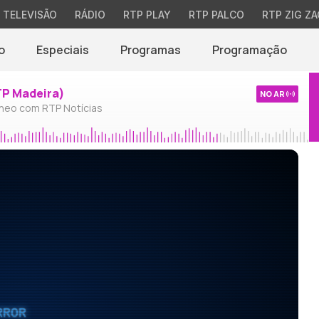
TELEVISÃO
RÁDIO
RTP PLAY
RTP PALCO
RTP ZIG ZA
o
Especiais
Programas
Programação
TP Madeira)
NO AR
neo com RTP Notícias
RROR