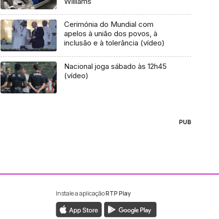
Williams
Cerimónia do Mundial com
apelos à união dos povos, à
inclusão e à tolerância (vídeo)
Nacional joga sábado às 12h45
(vídeo)
PUB
Instale a aplicação
RTP Play
ebook da RTP Madeira
nstagram da RTP Madeira