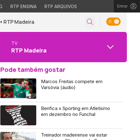
G
RTP ENSINA
RTP ARQUIVOS
Entrar
+ RTP Madeira
TV
RTP Madeira
Pode também gostar
Marcos Freitas compete em
Varsóvia (áudio)
Benfica x Sporting em Atletismo
em dezembro no Funchal
Treinador madeirense vai estar