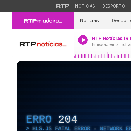
NOTÍCIAS
DESPORTO
Notícias
Desport
RTP Notícias (R
Emissão em simultâ
ERRO
204
HLS.JS FATAL ERROR - NETWORK E