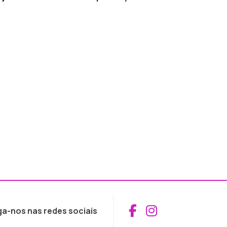
Aceder ao Fac
Aceder ao I
ga-nos nas redes sociais