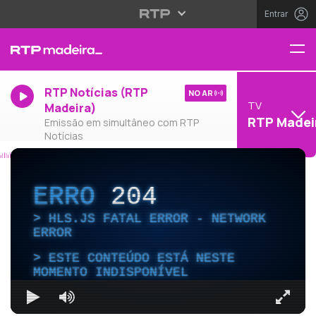
Entrar
RTP Notícias (RTP
NO AR
TV
Madeira)
RTP Madei
Emissão em simultâneo com RTP
Notícias
ERRO
204
HLS.JS FATAL ERROR - NETWORK
ERROR
ESTE CONTEÚDO ESTÁ NESTE
MOMENTO INDISPONÍVEL