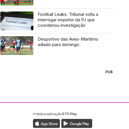
Football Leaks: Tribunal volta a
interrogar inspetor da PJ que
coordenou investigação
Desportivo das Aves-Marítimo
adiado para domingo
PUB
Instale a aplicação
RTP Play
ebook da RTP Madeira
nstagram da RTP Madeira