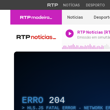
NOTÍCIAS
DESPORTO
Notícias
Desport
RTP Notícias (R
Emissão em simultâ
ERRO
204
HLS.JS FATAL ERROR - NETWORK E