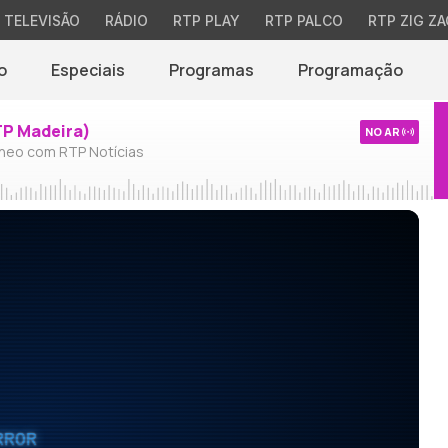
TELEVISÃO
RÁDIO
RTP PLAY
RTP PALCO
RTP ZIG ZA
o
Especiais
Programas
Programação
TP Madeira)
NO AR
neo com RTP Notícias
RROR