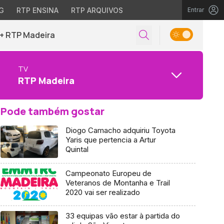
G
RTP ENSINA
RTP ARQUIVOS
Entrar
+ RTP Madeira
TV
RTP Madeira
Pode também gostar
Diogo Camacho adquiriu Toyota
Yaris que pertencia a Artur
Quintal
Campeonato Europeu de
Veteranos de Montanha e Trail
2020 vai ser realizado
33 equipas vão estar à partida do