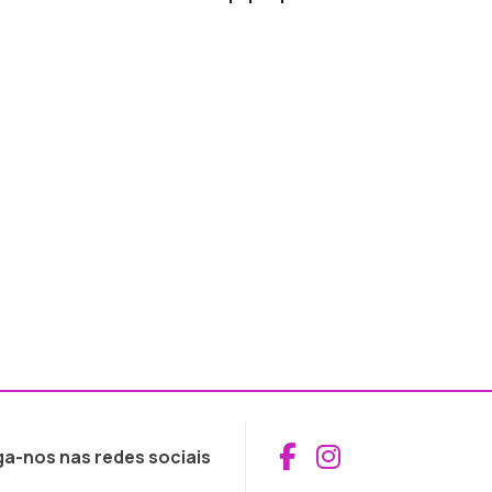
Aceder ao Fac
Aceder ao I
ga-nos nas redes sociais