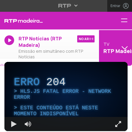
Entrar
RTP Notícias (RTP
NO AR
TV
Madeira)
RTP Madei
Emissão em simultâneo com RTP
Notícias
ERRO
204
HLS.JS FATAL ERROR - NETWORK
ERROR
ESTE CONTEÚDO ESTÁ NESTE
MOMENTO INDISPONÍVEL