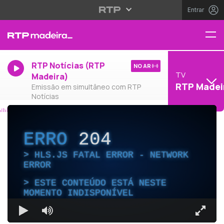
Entrar
RTP Notícias (RTP
NO AR
TV
Madeira)
RTP Madei
Emissão em simultâneo com RTP
Notícias
ERRO
204
HLS.JS FATAL ERROR - NETWORK
ERROR
ESTE CONTEÚDO ESTÁ NESTE
MOMENTO INDISPONÍVEL