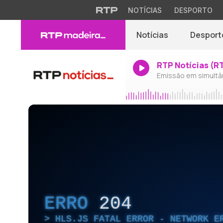
NOTÍCIAS
DESPORTO
Notícias
Desport
RTP Notícias (R
Emissão em simultâ
ERRO
204
HLS.JS FATAL ERROR - NETWORK E