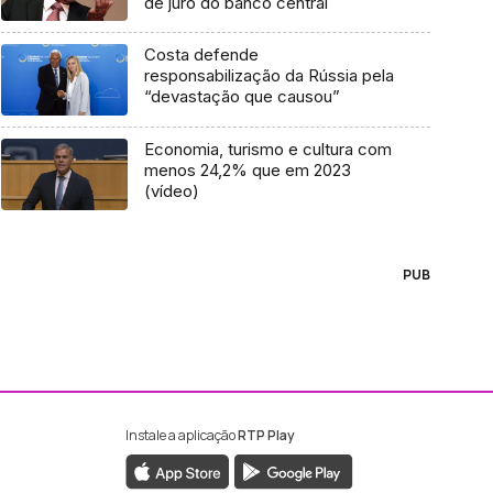
de juro do banco central
Costa defende
responsabilização da Rússia pela
“devastação que causou”
Economia, turismo e cultura com
menos 24,2% que em 2023
(vídeo)
PUB
Instale a aplicação
RTP Play
ebook da RTP Madeira
nstagram da RTP Madeira