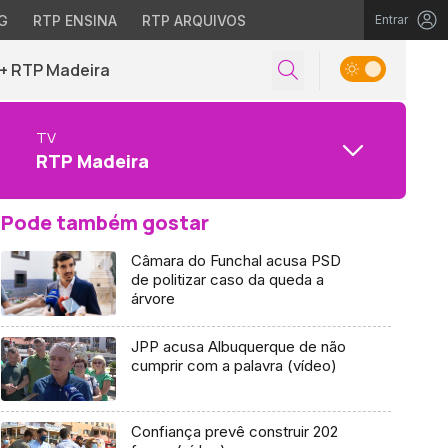
G
RTP ENSINA
RTP ARQUIVOS
Entrar
+ RTP Madeira
TV
RTP Madeira
Pode também gostar
Câmara do Funchal acusa PSD
de politizar caso da queda a
árvore
JPP acusa Albuquerque de não
cumprir com a palavra (vídeo)
Confiança prevê construir 202