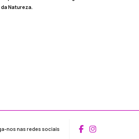
s da Natureza.
Aceder ao Fac
Aceder ao I
ga-nos nas redes sociais