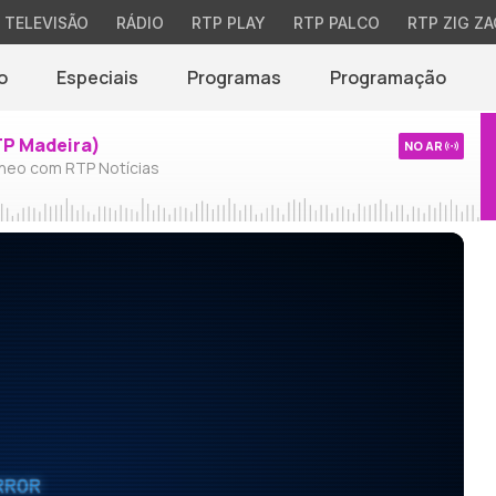
TELEVISÃO
RÁDIO
RTP PLAY
RTP PALCO
RTP ZIG ZA
o
Especiais
Programas
Programação
TP Madeira)
NO AR
neo com RTP Notícias
RROR