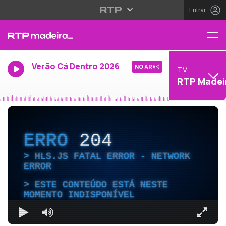
Entrar
Verão Cá Dentro 2026
NO AR
TV
RTP Madei
ERRO
204
HLS.JS FATAL ERROR - NETWORK
ERROR
ESTE CONTEÚDO ESTÁ NESTE
MOMENTO INDISPONÍVEL