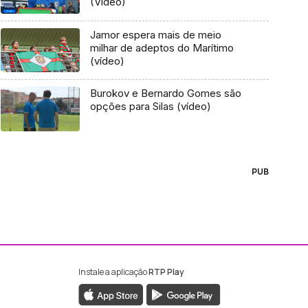
(Vídeo)
Jamor espera mais de meio
milhar de adeptos do Marítimo
(vídeo)
Burokov e Bernardo Gomes são
opções para Silas (vídeo)
PUB
Instale a aplicação
RTP Play
ebook da RTP Madeira
nstagram da RTP Madeira