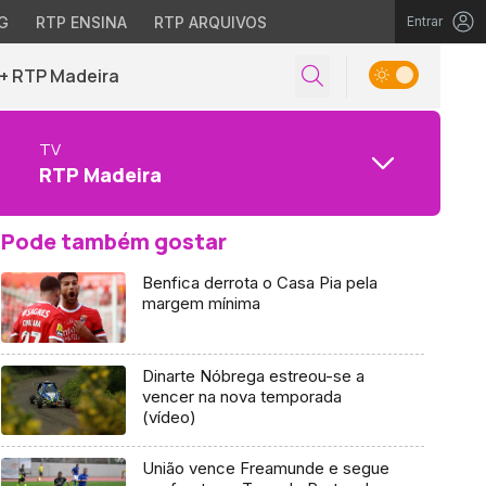
G
RTP ENSINA
RTP ARQUIVOS
Entrar
+ RTP Madeira
TV
RTP Madeira
Pode também gostar
Benfica derrota o Casa Pia pela
margem mínima
Dinarte Nóbrega estreou-se a
vencer na nova temporada
(vídeo)
União vence Freamunde e segue