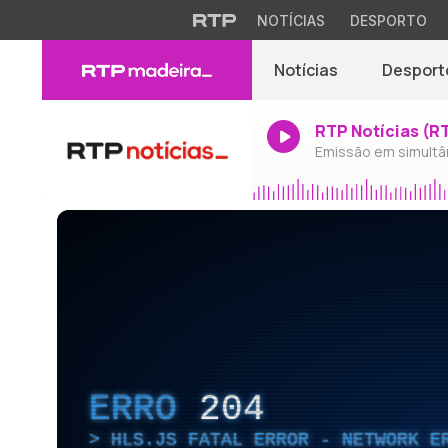
NOTÍCIAS
DESPORTO
Notícias
Desport
RTP Notícias (R
Emissão em simultâ
ERRO
204
HLS.JS FATAL ERROR - NETWORK E