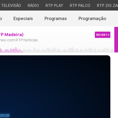
TELEVISÃO
RÁDIO
RTP PLAY
RTP PALCO
RTP ZIG ZA
o
Especiais
Programas
Programação
TP Madeira)
NO AR
neo com RTP Notícias
RROR