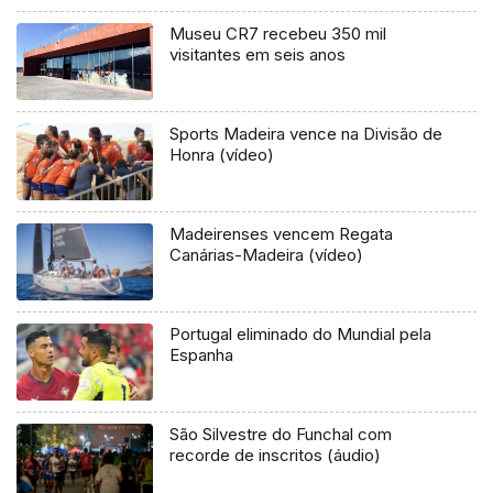
protesto. Não ponho em causa o
Museu CR7 recebeu 350 mil
resultado do último rali. Ponho em
visitantes em seis anos
causa a continuidade da postura da
FPAK de ignorar um pouco esta
parte das verificações técnicas.
Exijo que a FPAK acompanhe todo
Sports Madeira vence na Divisão de
este investimento”
Honra (vídeo)
Madeirenses vencem Regata
Canárias-Madeira (vídeo)
Portugal eliminado do Mundial pela
Espanha
São Silvestre do Funchal com
recorde de inscritos (áudio)