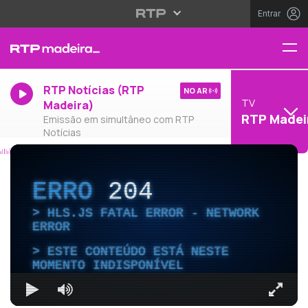
Entrar
RTP Notícias (RTP
NO AR
TV
Madeira)
RTP Madei
Emissão em simultâneo com RTP
Notícias
ERRO
204
HLS.JS FATAL ERROR - NETWORK
ERROR
ESTE CONTEÚDO ESTÁ NESTE
MOMENTO INDISPONÍVEL