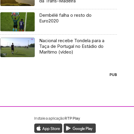
da Trans-Madeira
Dembélé falha o resto do
Euro2020
Nacional recebe Tondela para a
Taça de Portugal no Estádio do
Marítimo (vídeo)
PUB
Instale a aplicação
RTP Play
ebook da RTP Madeira
nstagram da RTP Madeira