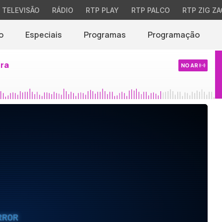
TELEVISÃO
RÁDIO
RTP PLAY
RTP PALCO
RTP ZIG ZA
o
Especiais
Programas
Programação
ira
NO AR
RROR