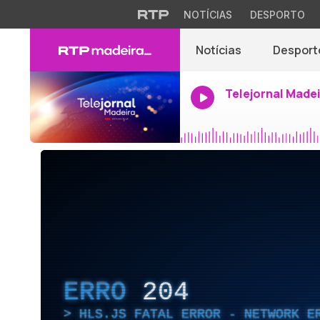
NOTÍCIAS
DESPORTO
Notícias
Desport
Telejornal Made
ERRO
204
HLS.JS FATAL ERROR - NETWORK E