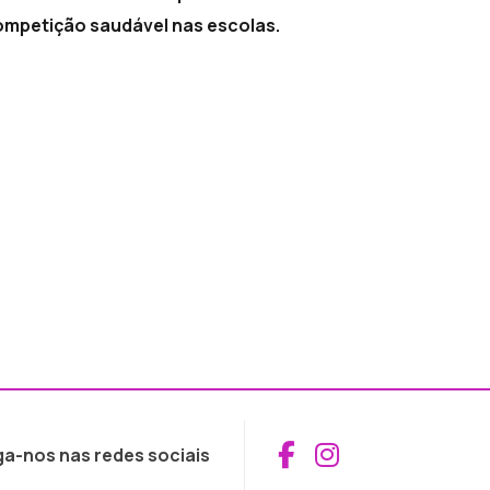
ompetição saudável nas escolas.
Aceder ao Fac
Aceder ao I
ga-nos nas redes sociais