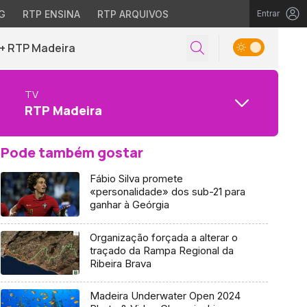
G
RTP ENSINA
RTP ARQUIVOS
Entrar
+ RTP Madeira
TV
RTP Madeira
Pode também gostar
Fábio Silva promete
«personalidade» dos sub-21 para
ganhar à Geórgia
Organização forçada a alterar o
traçado da Rampa Regional da
Ribeira Brava
Madeira Underwater Open 2024