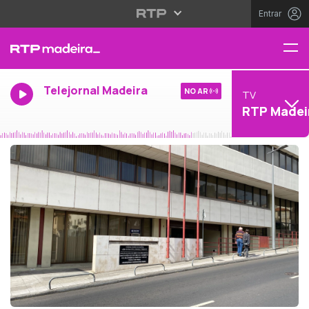
Entrar
Telejornal Madeira
NO AR
TV
RTP Madei