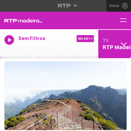
Entrar
Sem Filtros
NO AR
TV
RTP Madei