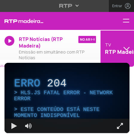
Entrar
RTP Notícias (RTP
NO AR
TV
Madeira)
RTP Madei
Emissão em simultâneo com RTP
Notícias
ERRO
204
HLS.JS FATAL ERROR - NETWORK
ERROR
ESTE CONTEÚDO ESTÁ NESTE
MOMENTO INDISPONÍVEL