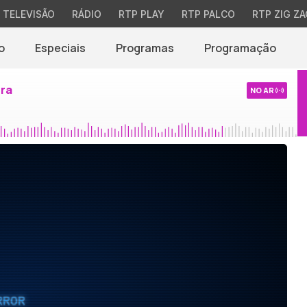
TELEVISÃO
RÁDIO
RTP PLAY
RTP PALCO
RTP ZIG ZA
o
Especiais
Programas
Programação
ira
NO AR
RROR