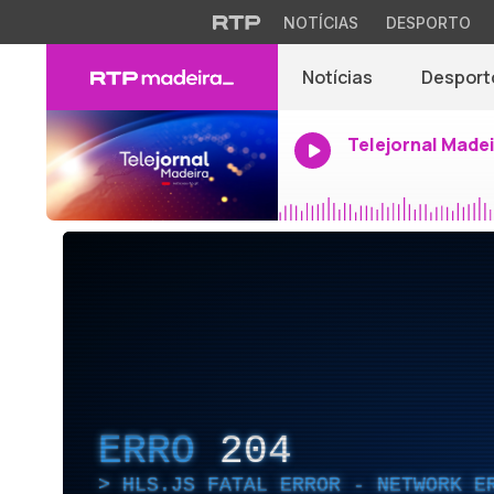
NOTÍCIAS
DESPORTO
Notícias
Desport
Telejornal Made
ERRO
204
HLS.JS FATAL ERROR - NETWORK E