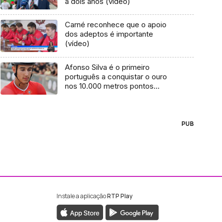
a dois anos (vídeo)
Carné reconhece que o apoio
dos adeptos é importante
(vídeo)
Afonso Silva é o primeiro
português a conquistar o ouro
nos 10.000 metros pontos
(áudio)
PUB
Instale a aplicação
RTP Play
ebook da RTP Madeira
nstagram da RTP Madeira