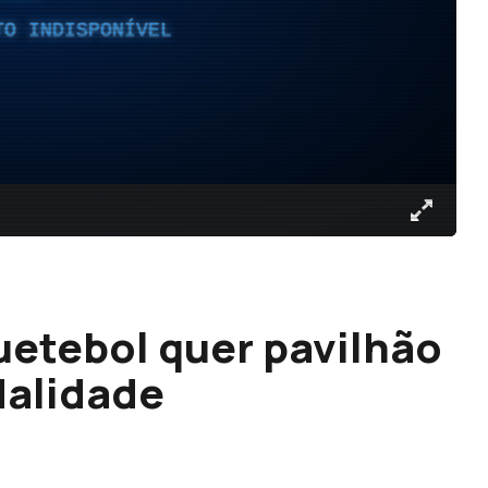
TO INDISPONÍVEL
etebol quer pavilhão
dalidade