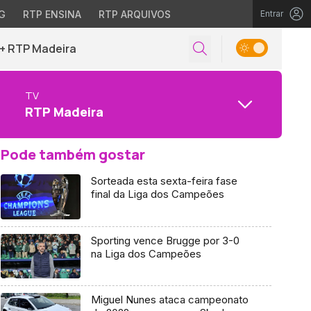
G
RTP ENSINA
RTP ARQUIVOS
Entrar
+ RTP Madeira
TV
RTP Madeira
Pode também gostar
Sorteada esta sexta-feira fase
final da Liga dos Campeões
Sporting vence Brugge por 3-0
na Liga dos Campeões
Miguel Nunes ataca campeonato