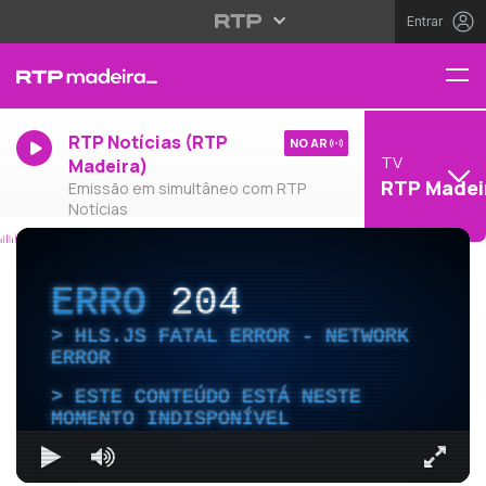
Entrar
RTP Notícias (RTP
NO AR
TV
Madeira)
RTP Madei
Emissão em simultâneo com RTP
Notícias
ERRO
204
HLS.JS FATAL ERROR - NETWORK
ERROR
ESTE CONTEÚDO ESTÁ NESTE
MOMENTO INDISPONÍVEL