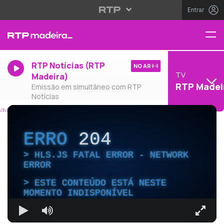
Entrar
RTP Notícias (RTP
NO AR
TV
Madeira)
RTP Madei
Emissão em simultâneo com RTP
Notícias
ERRO
204
HLS.JS FATAL ERROR - NETWORK
ERROR
ESTE CONTEÚDO ESTÁ NESTE
MOMENTO INDISPONÍVEL