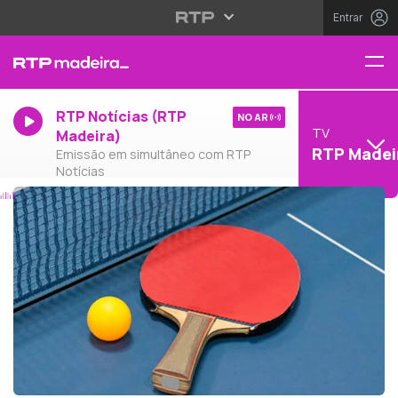
Entrar
RTP Notícias (RTP
NO AR
TV
Madeira)
RTP Madei
Emissão em simultâneo com RTP
Notícias