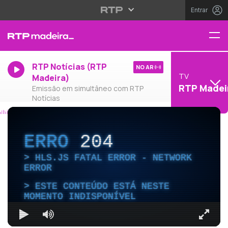
Entrar
RTP Notícias (RTP
NO AR
TV
Madeira)
RTP Madei
Emissão em simultâneo com RTP
Notícias
ERRO
204
HLS.JS FATAL ERROR - NETWORK
ERROR
ESTE CONTEÚDO ESTÁ NESTE
MOMENTO INDISPONÍVEL