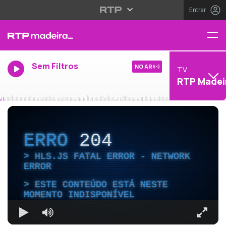
Entrar
Sem Filtros
NO AR
TV
RTP Madei
ERRO
204
HLS.JS FATAL ERROR - NETWORK
ERROR
ESTE CONTEÚDO ESTÁ NESTE
MOMENTO INDISPONÍVEL