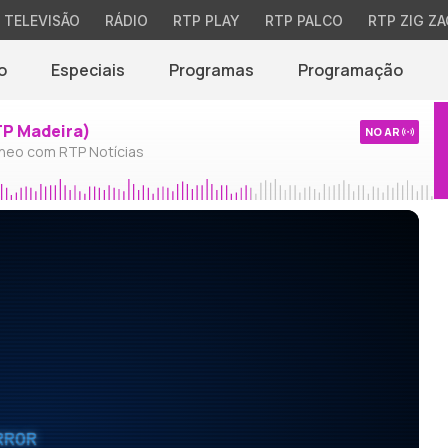
TELEVISÃO
RÁDIO
RTP PLAY
RTP PALCO
RTP ZIG ZA
o
Especiais
Programas
Programação
TP Madeira)
NO AR
neo com RTP Notícias
RROR