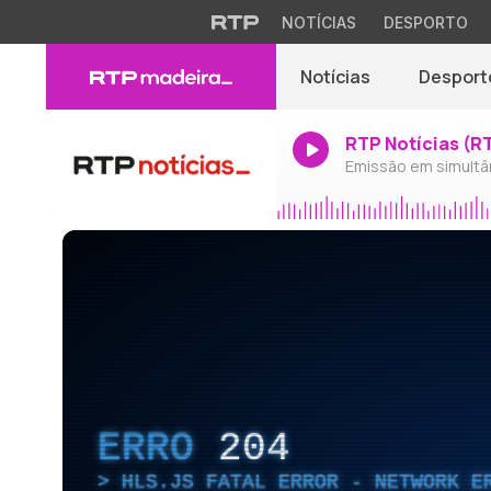
NOTÍCIAS
DESPORTO
Notícias
Desport
RTP Notícias (R
Emissão em simultâ
ERRO
204
HLS.JS FATAL ERROR - NETWORK E