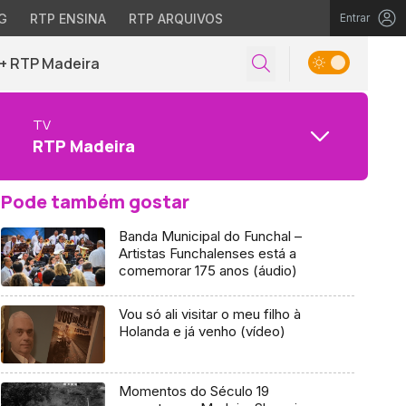
G
RTP ENSINA
RTP ARQUIVOS
Entrar
+ RTP Madeira
TV
RTP Madeira
Pode também gostar
Banda Municipal do Funchal –
Artistas Funchalenses está a
comemorar 175 anos (áudio)
Vou só ali visitar o meu filho à
Holanda e já venho (vídeo)
Momentos do Século 19