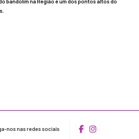
do bandolim na Região é um dos pontos altos do
s.
Aceder ao Fac
Aceder ao I
ga-nos nas redes sociais