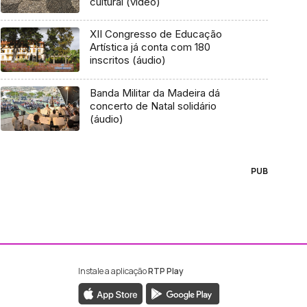
cultural (vídeo)
XII Congresso de Educação
Artística já conta com 180
inscritos (áudio)
Banda Militar da Madeira dá
concerto de Natal solidário
(áudio)
PUB
Instale a aplicação
RTP Play
ebook da RTP Madeira
nstagram da RTP Madeira