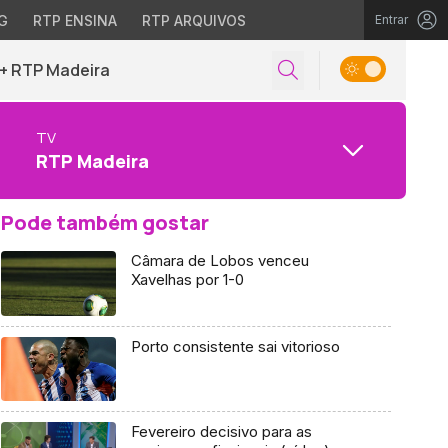
G
RTP ENSINA
RTP ARQUIVOS
Entrar
+ RTP Madeira
TV
RTP Madeira
Pode também gostar
Câmara de Lobos venceu
Xavelhas por 1-0
Porto consistente sai vitorioso
Fevereiro decisivo para as