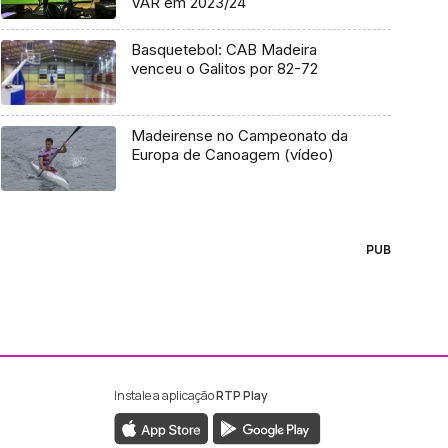
VAR em 2023/24
Basquetebol: CAB Madeira
venceu o Galitos por 82-72
Madeirense no Campeonato da
Europa de Canoagem (vídeo)
PUB
Instale a aplicação
RTP Play
ebook da RTP Madeira
nstagram da RTP Madeira