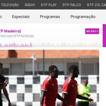
TELEVISÃO
RÁDIO
RTP PLAY
RTP PALCO
RTP ZIG ZA
o
Especiais
Programas
Programação
TP Madeira)
NO AR
neo com RTP Notícias