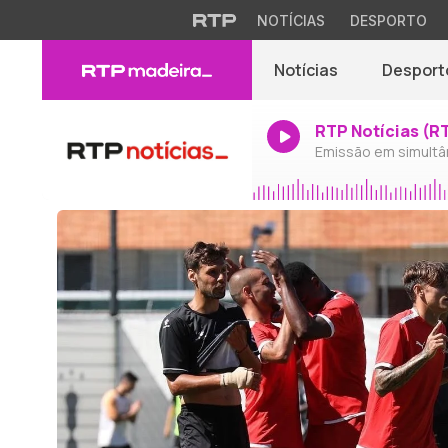
NOTÍCIAS
DESPORTO
Notícias
Desport
RTP Notícias (R
Emissão em simultâ