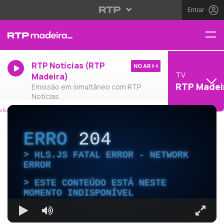
Entrar
RTP Notícias (RTP
NO AR
TV
Madeira)
RTP Madei
Emissão em simultâneo com RTP
Notícias
ERRO
204
HLS.JS FATAL ERROR - NETWORK
ERROR
ESTE CONTEÚDO ESTÁ NESTE
MOMENTO INDISPONÍVEL