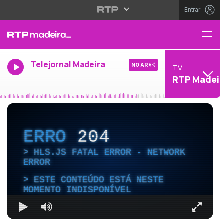
Entrar
Telejornal Madeira
NO AR
TV
RTP Madei
ERRO
204
HLS.JS FATAL ERROR - NETWORK
ERROR
ESTE CONTEÚDO ESTÁ NESTE
MOMENTO INDISPONÍVEL