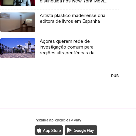
distinguida nos New York Movie
Awards
Artista plástico madeirense cria
editora de livros em Espanha
Açores querem rede de
investigação comum para
regiões ultraperiféricas da
Europa
PUB
Instale a aplicação
RTP Play
ebook da RTP Madeira
nstagram da RTP Madeira