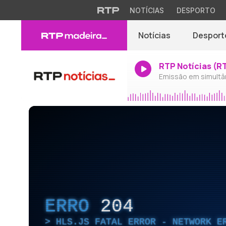
NOTÍCIAS
DESPORTO
Notícias
Desport
RTP Notícias (R
Emissão em simultâ
ERRO
204
HLS.JS FATAL ERROR - NETWORK E