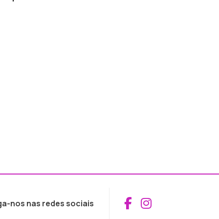
Aceder ao Fac
Aceder ao I
ga-nos nas redes sociais