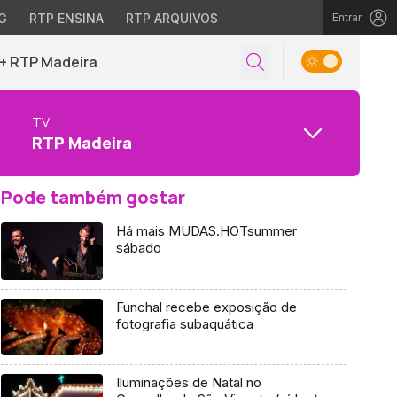
G
RTP ENSINA
RTP ARQUIVOS
Entrar
+ RTP Madeira
TV
RTP Madeira
Pode também gostar
Há mais MUDAS.HOTsummer
sábado
Funchal recebe exposição de
fotografia subaquática
Iluminações de Natal no