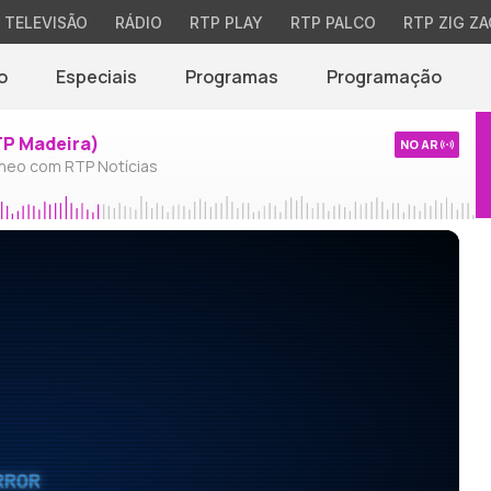
TELEVISÃO
RÁDIO
RTP PLAY
RTP PALCO
RTP ZIG ZA
o
Especiais
Programas
Programação
TP Madeira)
NO AR
neo com RTP Notícias
RROR