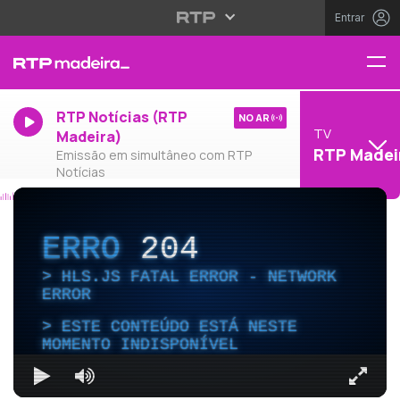
Entrar
RTP Notícias (RTP
NO AR
TV
Madeira)
RTP Madei
Emissão em simultâneo com RTP
Notícias
ERRO
204
HLS.JS FATAL ERROR - NETWORK
ERROR
ESTE CONTEÚDO ESTÁ NESTE
MOMENTO INDISPONÍVEL