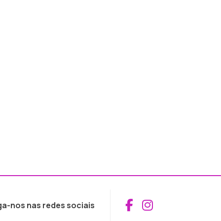
Aceder ao Fac
Aceder ao I
ga-nos nas redes sociais