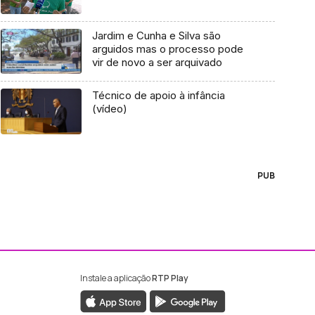
Jardim e Cunha e Silva são
arguidos mas o processo pode
vir de novo a ser arquivado
Técnico de apoio à infância
(vídeo)
PUB
Instale a aplicação
RTP Play
ebook da RTP Madeira
nstagram da RTP Madeira