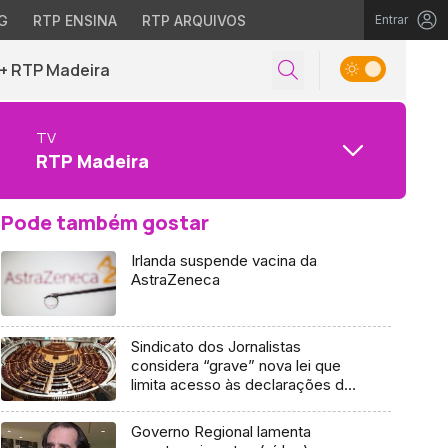
G
RTP ENSINA
RTP ARQUIVOS
Entrar
+ RTP Madeira
TV
RTP Madeira
Pode também gostar
Irlanda suspende vacina da
AstraZeneca
Sindicato dos Jornalistas
considera “grave” nova lei que
limita acesso às declarações de
património dos políticos
Governo Regional lamenta