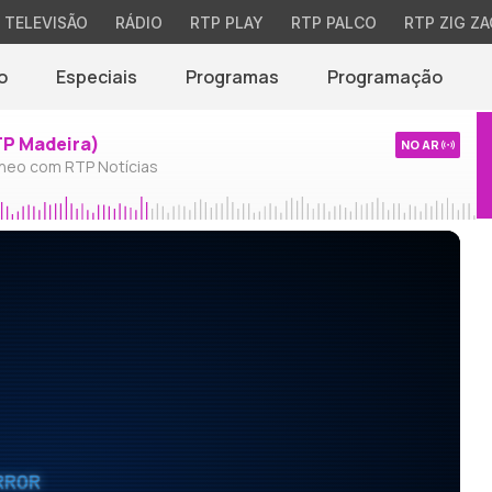
TELEVISÃO
RÁDIO
RTP PLAY
RTP PALCO
RTP ZIG ZA
o
Especiais
Programas
Programação
TP Madeira)
NO AR
neo com RTP Notícias
RROR