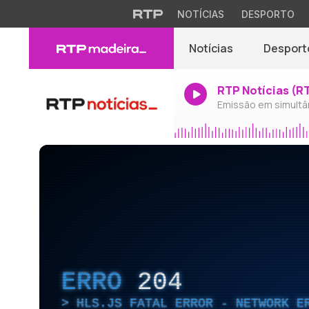
NOTÍCIAS
DESPORTO
Notícias
Desport
RTP Notícias (R
Emissão em simultâ
ERRO
204
HLS.JS FATAL ERROR - NETWORK E