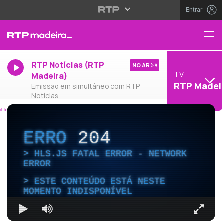
Entrar
RTP Notícias (RTP
NO AR
TV
Madeira)
RTP Madei
Emissão em simultâneo com RTP
Notícias
ERRO
204
HLS.JS FATAL ERROR - NETWORK
ERROR
ESTE CONTEÚDO ESTÁ NESTE
MOMENTO INDISPONÍVEL