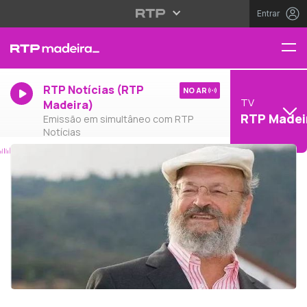
Entrar
RTP Notícias (RTP
NO AR
TV
Madeira)
RTP Madei
Emissão em simultâneo com RTP
Notícias