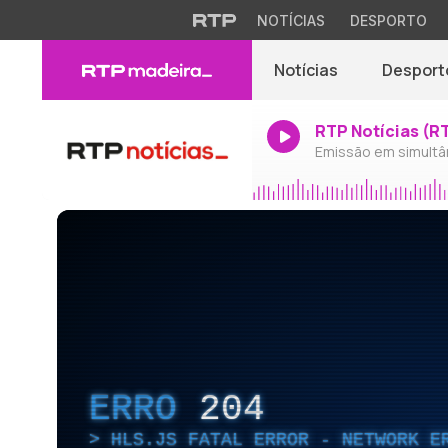
NOTÍCIAS
DESPORTO
Notícias
Desport
RTP Notícias (R
Emissão em simultâ
ERRO
204
HLS.JS FATAL ERROR - NETWORK E