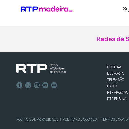
Si
Redes de S
NOTÍCIAS
DESPORTO
TELEVISÃO
RÁDIO
RTP ARQUIVO
RTP ENSINA
POLÍTICA DE PRIVACIDADE
POLÍTICA DE COOKIES
TERMOS E COND
|
|