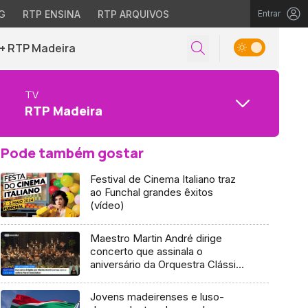
G
RTP ENSINA
RTP ARQUIVOS
Entrar
+ RTP Madeira
TV
RTP Madeira
Pode também gostar
Festival de Cinema Italiano traz
ao Funchal grandes êxitos
(vídeo)
Maestro Martin André dirige
concerto que assinala o
aniversário da Orquestra Clássica
da Madeira
Jovens madeirenses e luso-