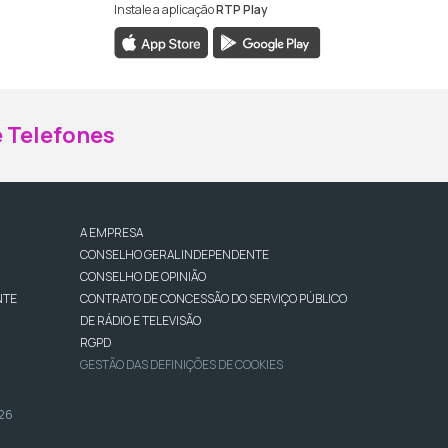
Instale a aplicação
RTP Play
ebook da RTP Madeira
nstagram da RTP Madeira
 Telefones
A EMPRESA
CONSELHO GERAL INDEPENDENTE
CONSELHO DE OPINIÃO
NTE
CONTRATO DE CONCESSÃO DO SERVIÇO PÚBLICO
DE RÁDIO E TELEVISÃO
RGPD
GESTÃO DAS DEFINIÇÕES DE COOKIES
026