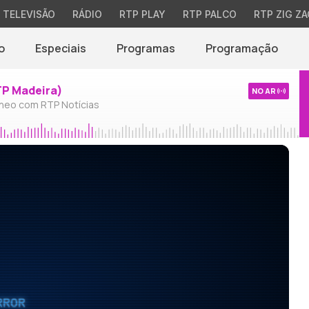
TELEVISÃO
RÁDIO
RTP PLAY
RTP PALCO
RTP ZIG ZA
o
Especiais
Programas
Programação
TP Madeira)
NO AR
neo com RTP Notícias
RROR