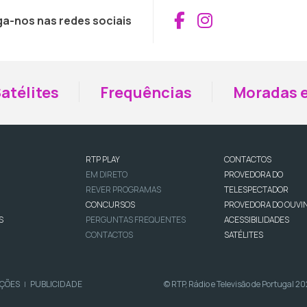
Aceder ao Fac
Aceder ao I
ga-nos nas redes sociais
atélites
Frequências
Moradas e
RTP PLAY
CONTACTOS
EM DIRETO
PROVEDORA DO
REVER PROGRAMAS
TELESPECTADOR
CONCURSOS
PROVEDORA DO OUVI
S
PERGUNTAS FREQUENTES
ACESSIBILIDADES
CONTACTOS
SATÉLITES
IÇÕES
PUBLICIDADE
© RTP, Rádio e Televisão de Portugal 2
|