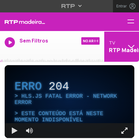
Entrar
Sem Filtros
NO AR
TV
RTP Madei
ERRO
204
HLS.JS FATAL ERROR - NETWORK
ERROR
ESTE CONTEÚDO ESTÁ NESTE
MOMENTO INDISPONÍVEL