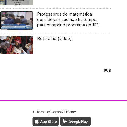
Professores de matemática
consideram que não há tempo
para cumprir o programa do 10º
ano
Bella Ciao (vídeo)
PUB
Instale a aplicação
RTP Play
ebook da RTP Madeira
nstagram da RTP Madeira