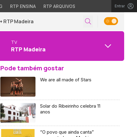
G
RTP ENSINA
RTP ARQUIVOS
Entrar
+ RTP Madeira
TV
RTP Madeira
Pode também gostar
We are all made of Stars
Solar do Ribeirinho celebra 11
anos
“O povo que ainda canta”