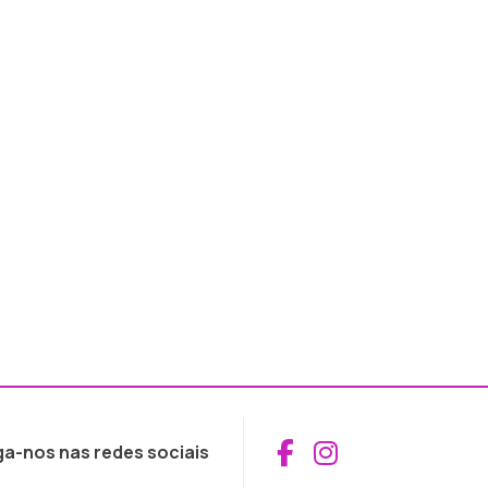
Aceder ao Fac
Aceder ao I
ga-nos nas redes sociais