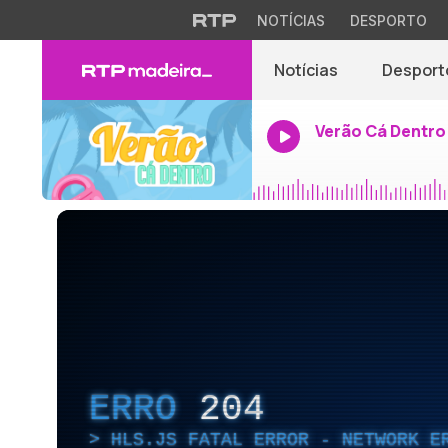
NOTÍCIAS
DESPORTO
Notícias
Desport
Verão Cá Dentro
ERRO
204
HLS.JS FATAL ERROR - NETWORK E