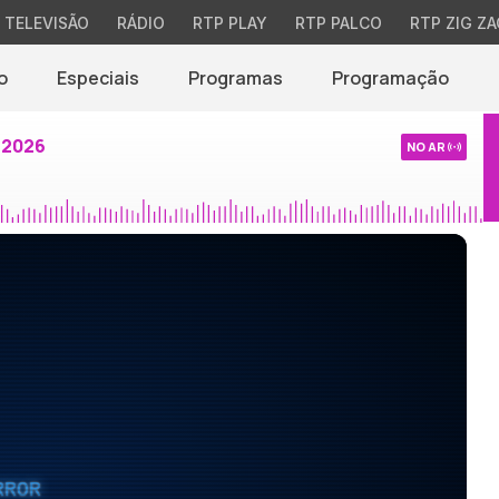
TELEVISÃO
RÁDIO
RTP PLAY
RTP PALCO
RTP ZIG ZA
o
Especiais
Programas
Programação
 2026
NO AR
RROR