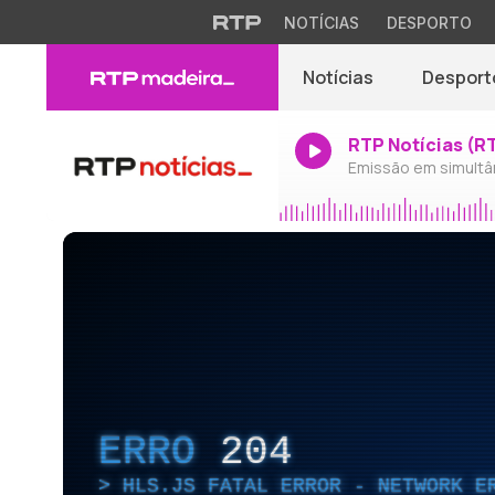
NOTÍCIAS
DESPORTO
Notícias
Desport
RTP Notícias (R
Emissão em simultâ
ERRO
204
HLS.JS FATAL ERROR - NETWORK E