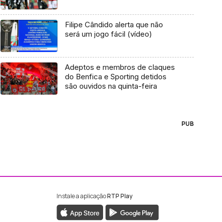
Filipe Cândido alerta que não
será um jogo fácil (vídeo)
Adeptos e membros de claques
do Benfica e Sporting detidos
são ouvidos na quinta-feira
PUB
Instale a aplicação
RTP Play
ebook da RTP Madeira
nstagram da RTP Madeira