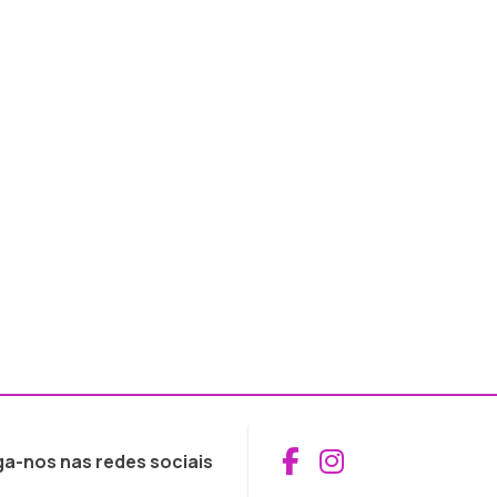
Aceder ao Fac
Aceder ao I
ga-nos nas redes sociais