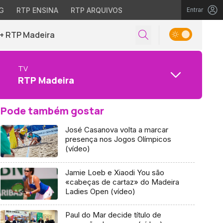
G
RTP ENSINA
RTP ARQUIVOS
Entrar
+ RTP Madeira
TV
RTP Madeira
Pode também gostar
José Casanova volta a marcar
presença nos Jogos Olímpicos
(vídeo)
Jamie Loeb e Xiaodi You são
«cabeças de cartaz» do Madeira
Ladies Open (vídeo)
Paul do Mar decide título de