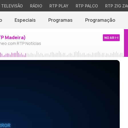
TELEVISÃO
RÁDIO
RTP PLAY
RTP PALCO
RTP ZIG ZA
o
Especiais
Programas
Programação
TP Madeira)
NO AR
neo com RTP Notícias
RROR