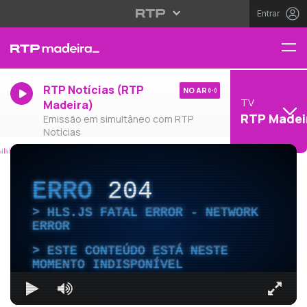
Entrar
RTP Notícias (RTP
NO AR
TV
Madeira)
RTP Madei
Emissão em simultâneo com RTP
Notícias
ERRO
204
HLS.JS FATAL ERROR - NETWORK
ERROR
ESTE CONTEÚDO ESTÁ NESTE
MOMENTO INDISPONÍVEL