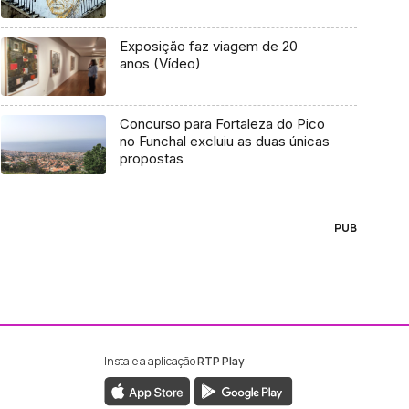
Exposição faz viagem de 20
anos (Vídeo)
Concurso para Fortaleza do Pico
no Funchal excluiu as duas únicas
propostas
PUB
Instale a aplicação
RTP Play
ebook da RTP Madeira
nstagram da RTP Madeira