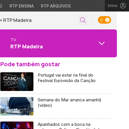
G
RTP ENSINA
RTP ARQUIVOS
Entrar
+ RTP Madeira
TV
RTP Madeira
Pode também gostar
Portugal vai estar na final do
Festival Eurovisão da Canção
Semana do Mar arranca amanhã
(vídeo)
Apanhados com a boca na