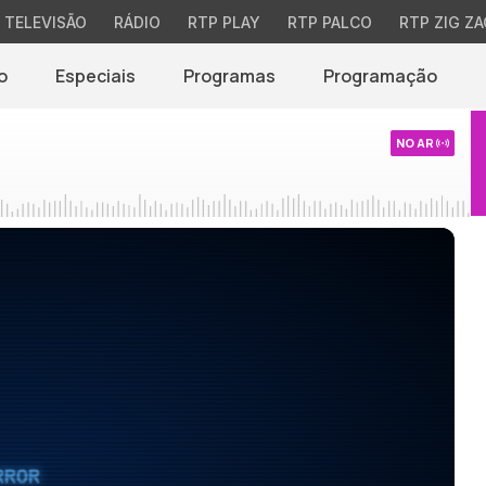
TELEVISÃO
RÁDIO
RTP PLAY
RTP PALCO
RTP ZIG ZA
o
Especiais
Programas
Programação
NO AR
RROR