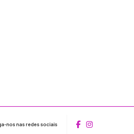
Aceder ao Fac
Aceder ao I
ga-nos nas redes sociais