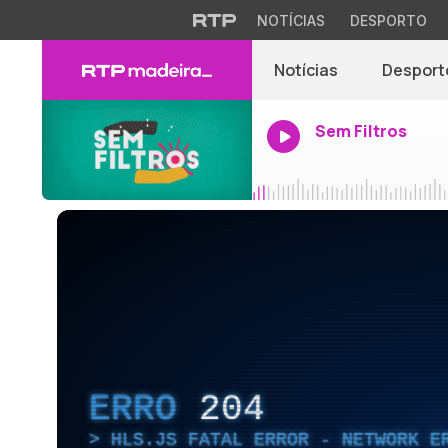
NOTÍCIAS
DESPORTO
Notícias
Desport
Sem Filtros
ERRO
204
HLS.JS FATAL ERROR - NETWORK E