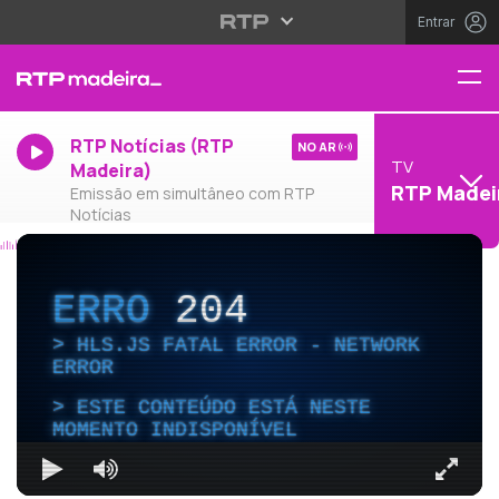
Entrar
RTP Notícias (RTP
NO AR
TV
Madeira)
RTP Madei
Emissão em simultâneo com RTP
Notícias
ERRO
204
HLS.JS FATAL ERROR - NETWORK
ERROR
ESTE CONTEÚDO ESTÁ NESTE
MOMENTO INDISPONÍVEL