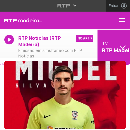
Entrar
RTP Notícias (RTP
NO AR
TV
Madeira)
RTP Madei
Emissão em simultâneo com RTP
Notícias