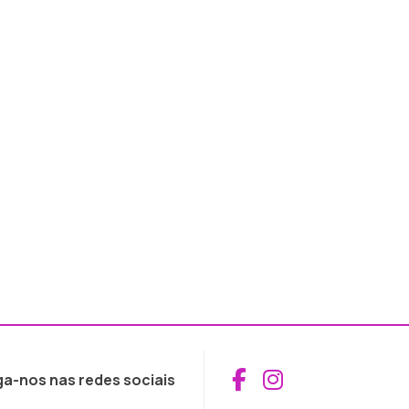
Aceder ao Fac
Aceder ao I
ga-nos nas redes sociais