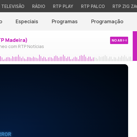
TELEVISÃO
RÁDIO
RTP PLAY
RTP PALCO
RTP ZIG ZA
o
Especiais
Programas
Programação
TP Madeira)
NO AR
neo com RTP Notícias
RROR