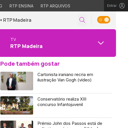
G
RTP ENSINA
RTP ARQUIVOS
Entrar
+ RTP Madeira
TV
RTP Madeira
Pode também gostar
Cartonista iraniano recria em
ilustração Van Gogh (vídeo)
Conservatório realiza XIII
concurso Infantojuvenil
Prémio John dos Passos está de