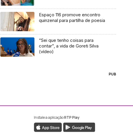
Espaço 116 promove encontro
quinzenal para partilha de poesia
“Sei que tenho coisas para
contar”, a vida de Goreti Silva
(vídeo)
PUB
Instale a aplicação
RTP Play
ebook da RTP Madeira
nstagram da RTP Madeira