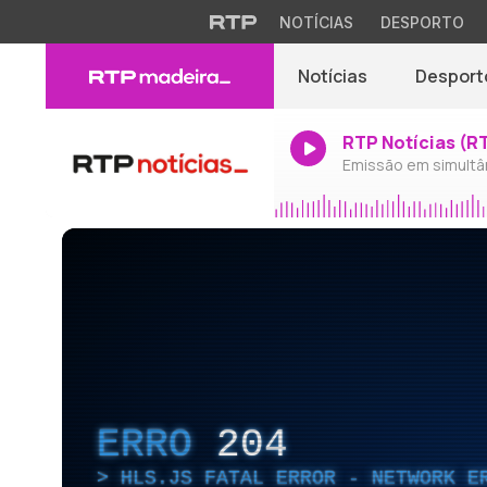
NOTÍCIAS
DESPORTO
Notícias
Desport
RTP Notícias (R
Emissão em simultâ
ERRO
204
HLS.JS FATAL ERROR - NETWORK E