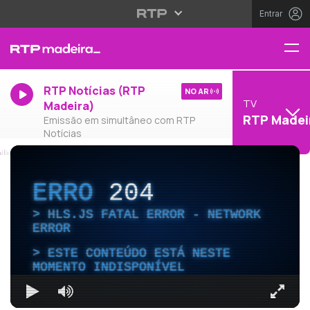
Entrar
RTP Notícias (RTP
NO AR
TV
Madeira)
RTP Madei
Emissão em simultâneo com RTP
Notícias
ERRO
204
HLS.JS FATAL ERROR - NETWORK
ERROR
ESTE CONTEÚDO ESTÁ NESTE
MOMENTO INDISPONÍVEL