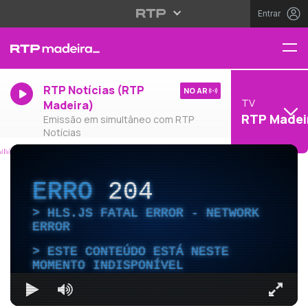
Entrar
RTP Notícias (RTP
NO AR
TV
Madeira)
RTP Madei
Emissão em simultâneo com RTP
Notícias
ERRO
204
HLS.JS FATAL ERROR - NETWORK
ERROR
ESTE CONTEÚDO ESTÁ NESTE
MOMENTO INDISPONÍVEL