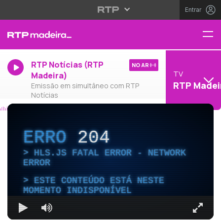
Entrar
RTP Notícias (RTP
NO AR
TV
Madeira)
RTP Madei
Emissão em simultâneo com RTP
Notícias
ERRO
204
HLS.JS FATAL ERROR - NETWORK
ERROR
ESTE CONTEÚDO ESTÁ NESTE
MOMENTO INDISPONÍVEL