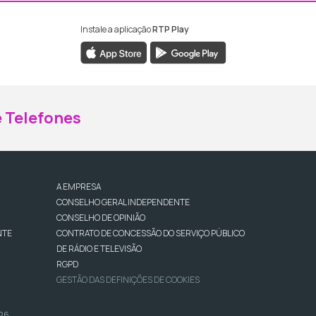
Instale a aplicação
RTP Play
ebook da RTP Madeira
nstagram da RTP Madeira
 Telefones
A EMPRESA
CONSELHO GERAL INDEPENDENTE
CONSELHO DE OPINIÃO
NTE
CONTRATO DE CONCESSÃO DO SERVIÇO PÚBLICO
DE RÁDIO E TELEVISÃO
RGPD
GESTÃO DAS DEFINIÇÕES DE COOKIES
026