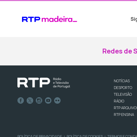
Si
Redes de S
NOTÍCIAS
DESPORTO
TELEVISÃO
RÁDIO
RTP ARQUIVO
RTP ENSINA
POLÍTICA DE PRIVACIDADE
POLÍTICA DE COOKIES
TERMOS E COND
|
|