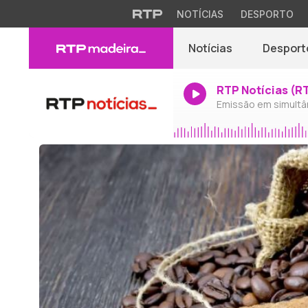
NOTÍCIAS
DESPORTO
Notícias
Desport
RTP Notícias (R
Emissão em simultâ