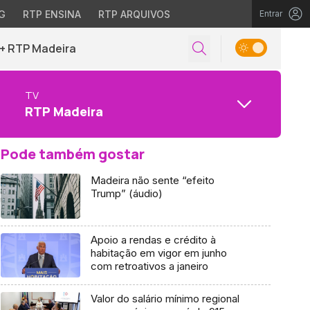
G
RTP ENSINA
RTP ARQUIVOS
Entrar
+ RTP Madeira
TV
RTP Madeira
Pode também gostar
Madeira não sente “efeito
Trump” (áudio)
Apoio a rendas e crédito à
habitação em vigor em junho
com retroativos a janeiro
Valor do salário mínimo regional