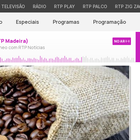
TELEVISÃO
RÁDIO
RTP PLAY
RTP PALCO
RTP ZIG ZA
o
Especiais
Programas
Programação
TP Madeira)
NO AR
neo com RTP Notícias