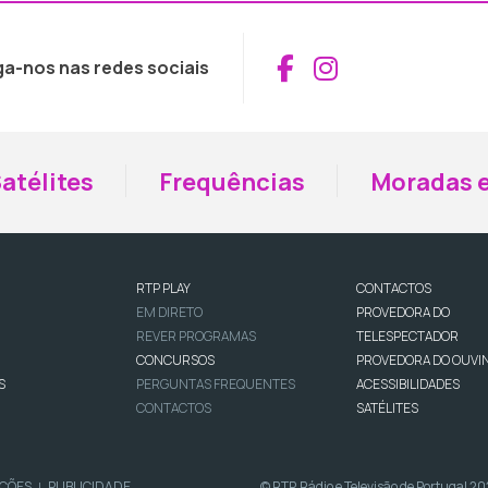
Aceder ao Fac
Aceder ao I
ga-nos nas redes sociais
atélites
Frequências
Moradas e
RTP PLAY
CONTACTOS
EM DIRETO
PROVEDORA DO
REVER PROGRAMAS
TELESPECTADOR
CONCURSOS
PROVEDORA DO OUVI
S
PERGUNTAS FREQUENTES
ACESSIBILIDADES
CONTACTOS
SATÉLITES
IÇÕES
PUBLICIDADE
© RTP, Rádio e Televisão de Portugal 2
|