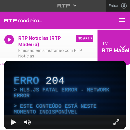
Entrar
RTP Notícias (RTP
NO AR
TV
Madeira)
RTP Madei
Emissão em simultâneo com RTP
Notícias
ERRO
204
HLS.JS FATAL ERROR - NETWORK
ERROR
ESTE CONTEÚDO ESTÁ NESTE
MOMENTO INDISPONÍVEL