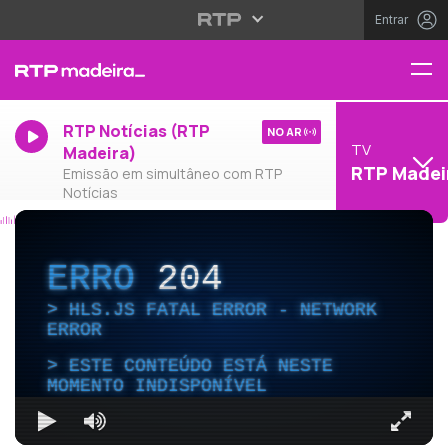
Entrar
RTP Notícias (RTP
NO AR
TV
Madeira)
RTP Madei
Emissão em simultâneo com RTP
Notícias
ERRO
204
HLS.JS FATAL ERROR - NETWORK
ERROR
ESTE CONTEÚDO ESTÁ NESTE
MOMENTO INDISPONÍVEL