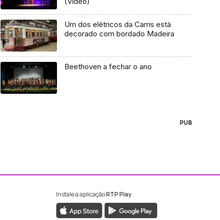
(Vídeo)
Um dos elétricos da Carris está
decorado com bordado Madeira
Beethoven a fechar o ano
PUB
Instale a aplicação
RTP Play
ebook da RTP Madeira
nstagram da RTP Madeira