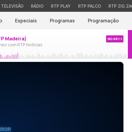
TELEVISÃO
RÁDIO
RTP PLAY
RTP PALCO
RTP ZIG ZA
o
Especiais
Programas
Programação
TP Madeira)
NO AR
neo com RTP Notícias
RROR