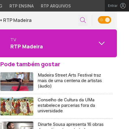
G
RTP ENSINA
RTP ARQUIVOS
Entrar
+ RTP Madeira
TV
RTP Madeira
Pode também gostar
Madeira Street Arts Festival traz
mais de uma centena de artistas
(áudio)
Conselho de Cultura da UMa
estabelece parcerias fora da
universidade
Dinarte Sousa apresenta 16 obras