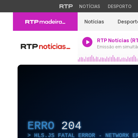
NOTÍCIAS
DESPORTO
Notícias
Desport
RTP Notícias (R
Emissão em simultâ
ERRO
204
HLS.JS FATAL ERROR - NETWORK E