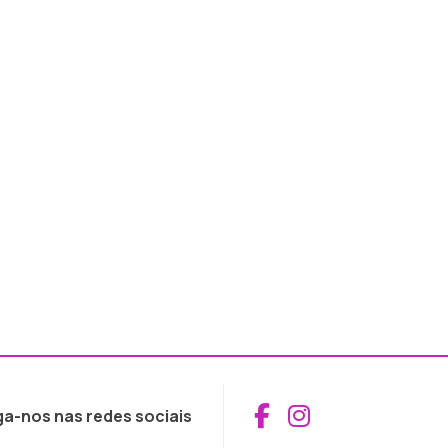
Aceder ao Fac
Aceder ao I
ga-nos nas redes sociais