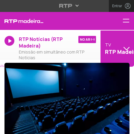
Entrar
RTP Notícias (RTP
NO AR
TV
Madeira)
RTP Madei
Emissão em simultâneo com RTP
Notícias