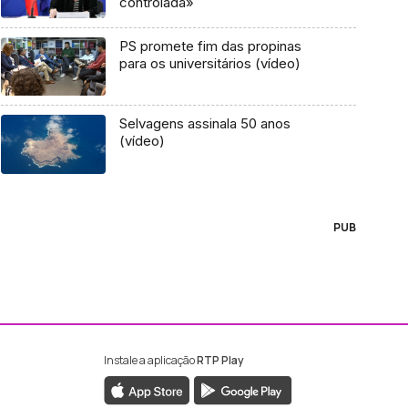
controlada»
PS promete fim das propinas
para os universitários (vídeo)
Selvagens assinala 50 anos
(vídeo)
PUB
Instale a aplicação
RTP Play
ebook da RTP Madeira
nstagram da RTP Madeira