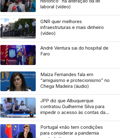
histórico” na alteração da lei
laboral (vídeo)
GNR quer melhores
infraestruturas e mais dinheiro
(vídeo)
André Ventura sai do hospital de
Faro
Maíza Fernandes fala em
“amiguismo e protecionismo” no
Chega Madeira (áudio)
JPP diz que Albuquerque
contratou Guilherme Silva para
impedir o acesso às contas da
viagem à Venezuela (vídeo)
Portugal «não tem condições
para considerar a pandemia