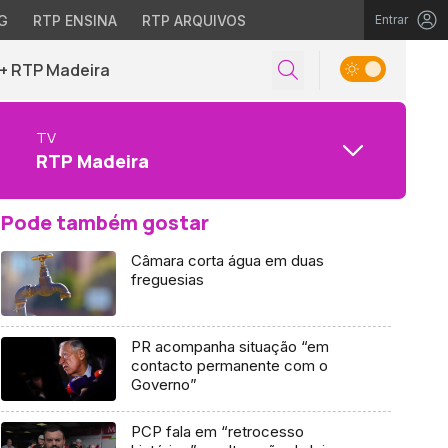
G
RTP ENSINA
RTP ARQUIVOS
Entrar
+ RTP Madeira
TV
RTP Madeira
Pode também gostar
Câmara corta água em duas
freguesias
PR acompanha situação “em
contacto permanente com o
Governo”
PCP fala em “retrocesso