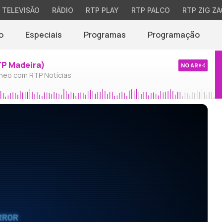
TELEVISÃO
RÁDIO
RTP PLAY
RTP PALCO
RTP ZIG ZA
o
Especiais
Programas
Programação
TP Madeira)
NO AR
neo com RTP Notícias
RROR