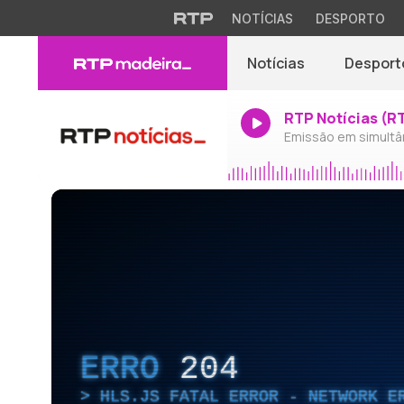
NOTÍCIAS
DESPORTO
Notícias
Desport
RTP Notícias (R
Emissão em simultâ
ERRO
204
HLS.JS FATAL ERROR - NETWORK E