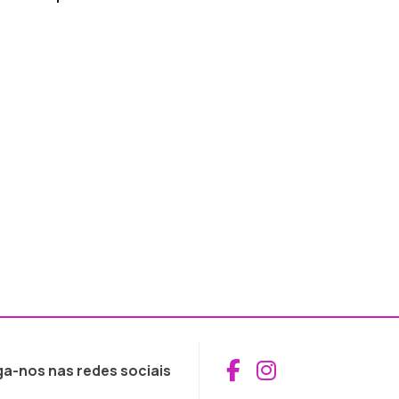
Aceder ao Fac
Aceder ao I
ga-nos nas redes sociais