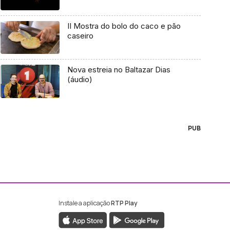
II Mostra do bolo do caco e pão
caseiro
Nova estreia no Baltazar Dias
(áudio)
PUB
Instale a aplicação
RTP Play
ebook da RTP Madeira
nstagram da RTP Madeira