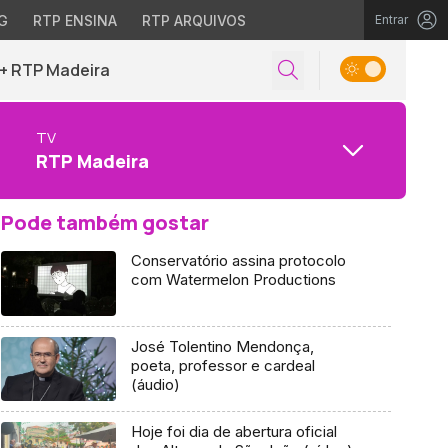
G
RTP ENSINA
RTP ARQUIVOS
Entrar
+ RTP Madeira
TV
RTP Madeira
Pode também gostar
Conservatório assina protocolo
com Watermelon Productions
José Tolentino Mendonça,
poeta, professor e cardeal
(áudio)
Hoje foi dia de abertura oficial