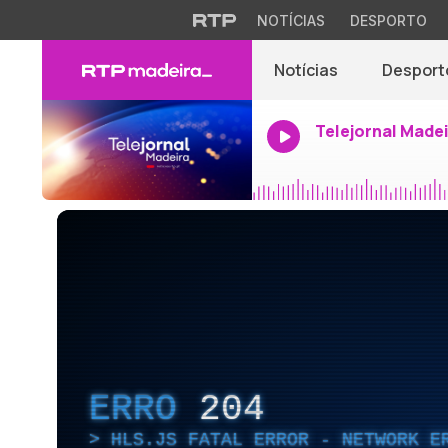
NOTÍCIAS
DESPORTO
Notícias
Desport
Telejornal Made
ERRO
204
HLS.JS FATAL ERROR - NETWORK E