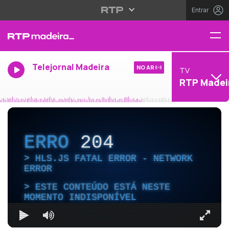
Entrar
Telejornal Madeira
NO AR
TV
RTP Madei
ERRO
204
HLS.JS FATAL ERROR - NETWORK
ERROR
ESTE CONTEÚDO ESTÁ NESTE
MOMENTO INDISPONÍVEL